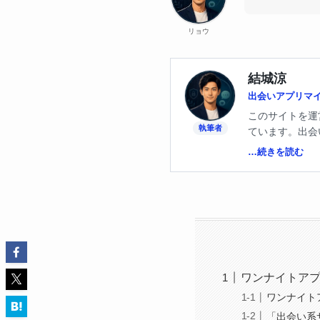
リョウ
結城涼
出会いアプリマ
このサイトを運
執筆者
ています。出会
いました。あの
…続きを読む
どのアプリなら
私が実際に使っ
しさと、安全と
ワンナイトア
ワンナイト
「出会い系