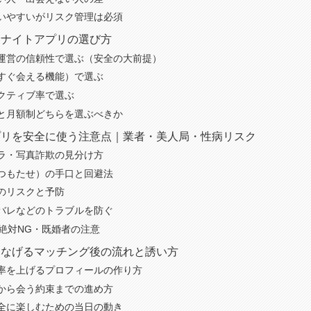
いやすいがリスク管理は必須
ンナイトアプリの選び方
運営の信頼性で選ぶ（安全の大前提）
すぐ会える機能）で選ぶ
クティブ率で選ぶ
と月額制どちらを選ぶべきか
プリを安全に使う注意点｜業者・美人局・性病リスク
ラ・写真詐欺の見分け方
つもたせ）の手口と回避法
のリスクと予防
バレなどのトラブルを防ぐ
は絶対NG・既婚者の注意
つなげるマッチング後の流れと誘い方
率を上げるプロフィールの作り方
から会う約束までの進め方
全に楽しむための当日の動き