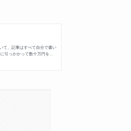
ていて、記事はすべて自分で書い
者に引っかかって数十万円を失
、300人以上と実際に会って、
かめてきました。紹介するのは
ることもしません。出会いの楽
す。