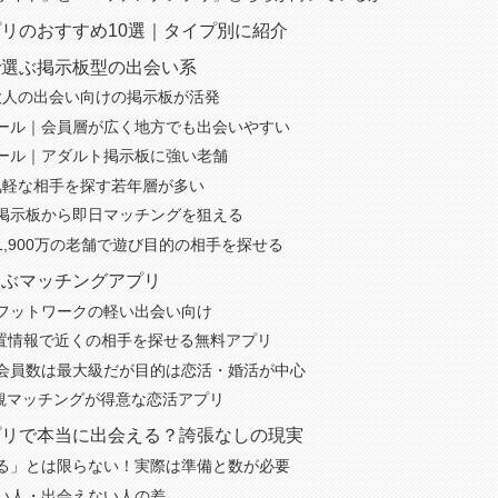
リのおすすめ10選｜タイプ別に紹介
で選ぶ掲示板型の出会い系
｜大人の出会い向けの掲示板が活発
ール｜会員層が広く地方でも出会いやすい
ール｜アダルト掲示板に強い老舗
気軽な相手を探す若年層が多い
掲示板から即日マッチングを狙える
1,900万の老舗で遊び目的の相手を探せる
選ぶマッチングアプリ
フットワークの軽い出会い向け
｜位置情報で近くの相手を探せる無料アプリ
会員数は最大級だが目的は恋活・婚活が中心
価値観マッチングが得意な恋活アプリ
プリで本当に出会える？誇張なしの現実
る」とは限らない！実際は準備と数が必要
い人・出会えない人の差