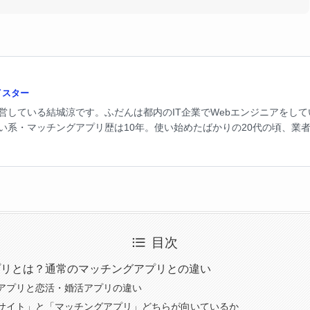
イスター
営している結城涼です。ふだんは都内のIT企業でWebエンジニアをし
い系・マッチングアプリ歴は10年。使い始めたばかりの20代の頃、業
悔しさがこのサイトの原点です。以来、自腹で15以上のサービスを試し
本当に出会えるのか、業者や美人局はどう見分けるのかを自分の体で確
たアプリだけ。デメリットも隠さず書きますし、広告報酬で評価を変え
法律の線引き。この2つをセットで伝えるのが、このサイトのやり方で
目次
プリとは？通常のマッチングアプリとの違い
アプリと恋活・婚活アプリの違い
サイト」と「マッチングアプリ」どちらが向いているか