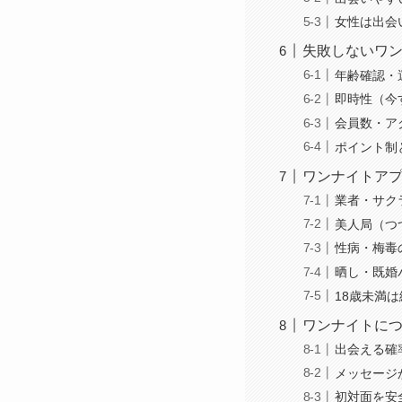
女性は出会
失敗しないワ
年齢確認・
即時性（今
会員数・ア
ポイント制
ワンナイトア
業者・サク
美人局（つ
性病・梅毒
晒し・既婚
18歳未満
ワンナイトに
出会える確
メッセージ
初対面を安