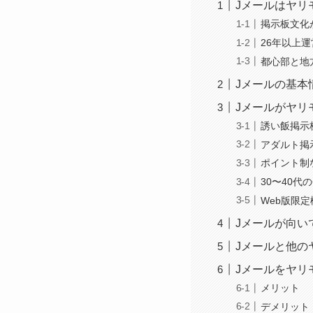
Jメールはヤリ
掲示板文化
26年以上
都心部と地
Jメールの基本
Jメールがヤリ
誘い飯掲示
アダルト掲
ポイント制
30〜40代
Web版限
Jメールが向い
Jメールと他の
Jメールをヤリ
メリット
デメリット