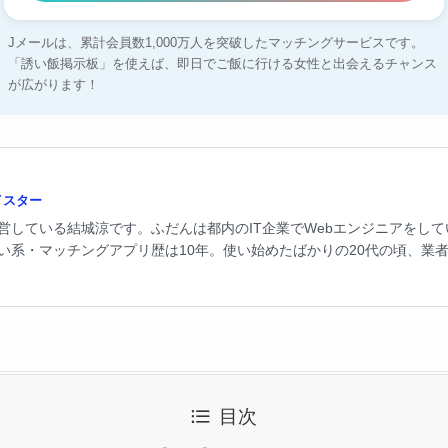
Jメールは、累計会員数1,000万人を突破したマッチングサービスです。
「誘い飯掲示板」を使えば、即日でご飯に行ける女性と出会えるチャンス
が広がります！
イスター
営している結城涼です。ふだんは都内のIT企業でWebエンジニアをし
い系・マッチングアプリ歴は10年。使い始めたばかりの20代の頃、業
悔しさがこのサイトの原点です。以来、自腹で15以上のサービスを試し
本当に出会えるのか、業者や美人局はどう見分けるのかを自分の体で確
たアプリだけ。デメリットも隠さず書きますし、広告報酬で評価を変え
法律の線引き。この2つをセットで伝えるのが、このサイトのやり方で
目次