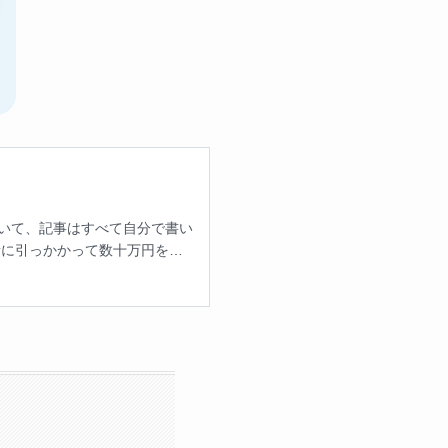
ていて、記事はすべて自分で書い
者に引っかかって数十万円を失
、300人以上と実際に会って、
かめてきました。紹介するのは
ることもしません。出会いの楽
す。