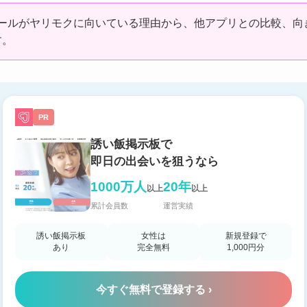
メールがヤリモクに向いている理由から、他アプリとの比較、向
す。
PR
誘い飯掲示板で
即日の出会いを狙うなら
1000万人
20年
以上
以上
累計会員数
運営実績
誘い飯掲示板
女性は
新規登録で
あり
完全無料
1,000円分
今すぐ無料で登録する ›