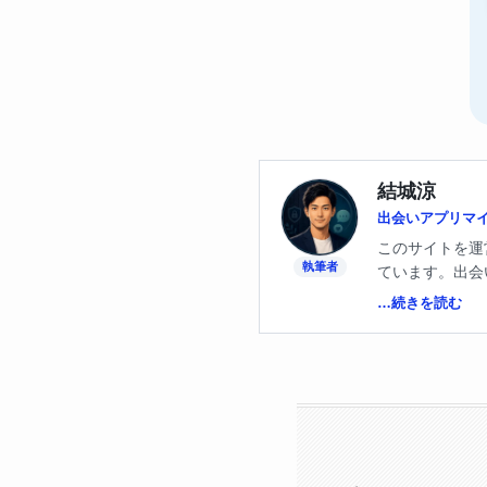
結城涼
出会いアプリマ
このサイトを運
執筆者
ています。出会
いました。あの
…続きを読む
どのアプリなら
私が実際に使っ
しさと、安全と